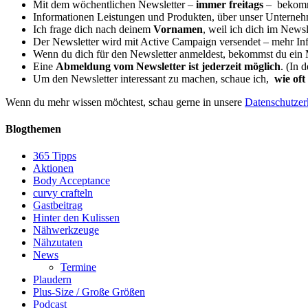
Mit dem wöchentlichen Newsletter –
immer freitags
– bekomm
Informationen Leistungen und Produkten, über unser Unterne
Ich frage dich nach deinem
Vornamen
, weil ich dich im News
Der Newsletter wird mit Active Campaign versendet – mehr In
Wenn du dich für den Newsletter anmeldest, bekommst du ein M
Eine
Abmeldung vom Newsletter ist jederzeit möglich
. (In 
Um den Newsletter interessant zu machen, schaue ich,
wie oft
Wenn du mehr wissen möchtest, schau gerne in unsere
Datenschutzer
Blogthemen
365 Tipps
Aktionen
Body Acceptance
curvy crafteln
Gastbeitrag
Hinter den Kulissen
Nähwerkzeuge
Nähzutaten
News
Termine
Plaudern
Plus-Size / Große Größen
Podcast