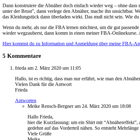
Dann konstruiere die Abnäher doch einfach wieder weg – ohne dass s
unter der Brust”, dann verlege den Abnäher, mache ihn unsichtbar. We
das Kleidungstück dann überladen wirkt. Das muß nicht sein. Wie du d
Wenn du mehr, als nur die FBA lernen möchtest, um dir gut passende 
wieder wegzauberst, dann komm in einen meiner FBA-Onlinekurse. Am 9
Hier kommst du zu Information und Anmeldung über meine FBA-An
5 Kommentare
frieda
am 2. März 2020 um 11:05
Hallo, ist es richtig, dass man nur erfährt, wie man den Abnä
Vielen Dank für die Antwort
Frieda
Antworten
Meike Rensch-Bergner
am 24. März 2020 um 18:08
Hallo Frieda,
hier die Kurzfassung: um ein Shirt mit “Abnähereffekt”,
gedehnt auf das Vorderteil nähen. So entsteht Mehrlänge 
Viele Grüße
Meike