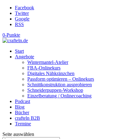
Facebook
Twitter
Google
RSS
0-Punkte
Start
Angebote
Wintermantel-Atelier
FBA-Onlinekurs
Digitales Nähkränzchen
Passform optimieren – Onlinekurs
Schnittkonstruktion ausprobieren
Schneiderpuppen-Workshop
Einzelberatung / Onlinecoaching
Podcast
Blog
Bücher
crafteln B2B
Termine
Seite auswählen