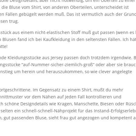
olle Designdetails, aber nicht notwendig, um ein Oberteil zu einer
 die Bluse vom Shirt, von anderen Oberteilen, unterscheidet ist
ten Fällen gebügelt werden muß. Das ist vermutlich auch der Grund
sen trug.
sstück aus einem nicht-elastischen Stoff muß gut passen (wenn es 
n Blusen fand ich bei Kaufkleidung in den seltensten Fällen. Ich hä
tte!
ende Kleidungsstücke aus Jersey passen doch trotzdem irgendwie. B
ungsstücke “auf-Nummer-sicher-ziemlich-groß” oder aber sie brau
Einstieg um herein und herauszukommen, so wie clever angelegte
ortgeschrittene. Im Gegensatz zu einem Shirt, mußt du mehr
nittmuster vor dem Nähen auf jeden Fall kontrollieren und
 schöne Designdetails wie Kragen, Manschette, Biesen oder Rüs
selten ein schnell-schnell-Nähprojekt für das Instand-Erfolgserleb
ken, gut passenden Bluse, sieht frau gut angezogen und kompetent a