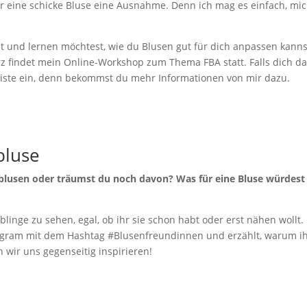
r eine schicke Bluse eine Ausnahme. Denn ich mag es einfach, mi
 und lernen möchtest, wie du Blusen gut für dich anpassen kanns
rz findet mein Online-Workshop zum Thema FBA statt. Falls dich d
 Liste ein, denn bekommst du mehr Informationen von mir dazu.
bluse
gsblusen oder träumst du noch davon? Was für eine Bluse würdest
blinge zu sehen, egal, ob ihr sie schon habt oder erst nähen wollt.
stagram mit dem Hashtag #Blusenfreundinnen und erzählt, warum i
nn wir uns gegenseitig inspirieren!