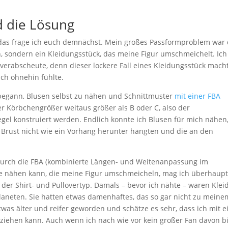
d die Lösung
das frage ich euch demnächst. Mein großes Passformproblem war
n, sondern ein Kleidungsstück, das meine Figur umschmeichelt. Ich
” verabscheute, denn dieser lockere Fall eines Kleidungsstück mach
ich ohnehin fühlte.
 begann, Blusen selbst zu nähen und Schnittmuster
mit einer FBA
er Körbchengrößer weitaus größer als B oder C, also der
gel konstruiert werden. Endlich konnte ich Blusen für mich nähen,
er Brust nicht wie ein Vorhang herunter hängten und die an den
 durch die FBA (kombinierte Längen- und Weitenanpassung im
ile nähen kann, die meine Figur umschmeicheln, mag ich überhaup
der Shirt- und Pullovertyp. Damals – bevor ich nähte – waren Klei
aneten. Sie hatten etwas damenhaftes, das so gar nicht zu meine
twas älter und reifer geworden und schätze es sehr, dass ich mit e
iehen kann. Auch wenn ich nach wie vor kein großer Fan davon bi