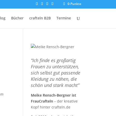
0-Punkte
log
Bücher
crafteln B2B
Termine
“Ich finde es großartig
Frauen zu unterstützen,
sich selbst gut passende
Kleidung zu nähen, die
schön und stark macht”
dem
Meike Rensch-Bergner ist
FrauCrafteln
– der kreative
Kopf hinter crafteln.de