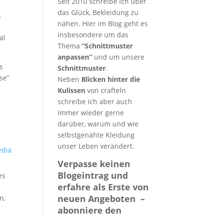
Seit 2010 schreibe ich über
das Glück, Bekleidung zu
.
nähen. Hier im Blog geht es
insbesondere um das
al
Thema
“Schnittmuster
anpassen”
und um unsere
s
Schnittmuster
.
se”
Neben
Blicken hinter die
Kulissen
von crafteln
schreibe ich aber auch
immer wieder gerne
darüber, warum und wie
selbstgenähte Kleidung
unser Leben verändert.
edia
Verpasse keinen
Blogeintrag und
es
erfahre als Erste von
neuen Angeboten –
n,
abonniere den