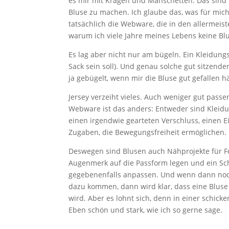
es mir mit Kragen und Manschetten. Das sind t
Bluse zu machen. Ich glaube das, was für mich
tatsächlich die Webware, die in den allermeis
warum ich viele Jahre meines Lebens keine Blu
Es lag aber nicht nur am bügeln. Ein Kleidung
Sack sein soll). Und genau solche gut sitzende
ja gebügelt, wenn mir die Bluse gut gefallen hä
Jersey verzeiht vieles. Auch weniger gut pass
Webware ist das anders: Entweder sind Kleid
einen irgendwie gearteten Verschluss, einen 
Zugaben, die Bewegungsfreiheit ermöglichen.
Deswegen sind Blusen auch Nähprojekte für F
Augenmerk auf die Passform legen und ein Sch
gegebenenfalls anpassen. Und wenn dann noch
dazu kommen, dann wird klar, dass eine Bluse 
wird. Aber es lohnt sich, denn in einer schic
Eben schön und stark, wie ich so gerne sage.