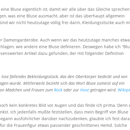
ine Bluse eigentlich ist, damit wir alle über das Gleiche sprechen
Augen, was eine Bluse ausmacht, aber ist das überhaupt allgemein
Sind wir nicht heutzutage völlig frei darin, Kleidungsstücke auch m
l der Damengarderobe. Auch wenn wir das heutzutage manches etwa
schlagen, wie andere eine Bluse definieren. Deswegen habe ich “Blu
senswerten Artikel dazu gefunden, der mit folgender Definition
 lose fallendes Bekleidungsstück, das den Oberkörper bedeckt und von
agen wurde. Mittlerweile bezieht sich das Wort Bluse zumeist auf ein
s von Mädchen und Frauen zum
Rock
oder zur
Hose
getragen wird.
Wikip
t noch kein konkretes Bild vor Augen und das finde ich prima. Denn 
nkst. Ich jedenfalls mußte feststellen, dass mein Begriff von Bluse
begann ausführlicher darüber nachzudenken, glaubte ich fest dara
in für die Frauenfigur etwas passender geschnittenes Hemd. Solche