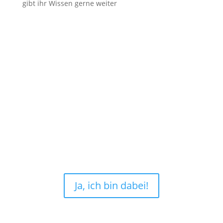
gibt ihr Wissen gerne weiter
Erfahre im exklusive
Onlinekurs alles, was wissen
musst, um deine
Schneiderpuppe wirklich
nutzen zu können!
Ja, ich bin dabei!