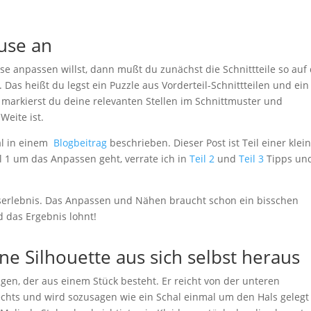
use an
e anpassen willst, dann mußt du zunächst die Schnittteile so auf
Das heißt du legst ein Puzzle aus Vorderteil-Schnittteilen und ein
d markierst du deine relevanten Stellen im Schnittmuster und
Weite ist.
al in einem
Blogbeitrag
beschrieben. Dieser Post ist Teil einer klei
l 1 um das Anpassen geht, verrate ich in
Teil 2
und
Teil 3
Tipps un
lgserlebnis. Das Anpassen und Nähen braucht schon ein bisschen
d das Ergebnis lohnt!
e Silhouette aus sich selbst heraus
en, der aus einem Stück besteht. Er reicht von der unteren
chts und wird sozusagen wie ein Schal einmal um den Hals gelegt