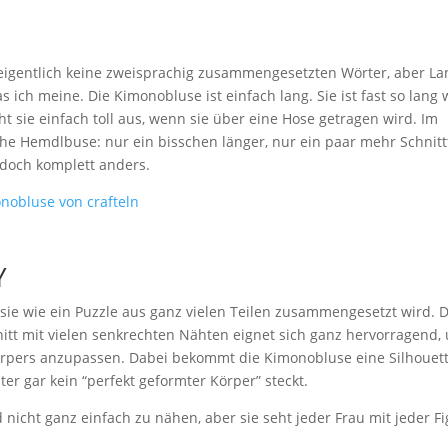
 eigentlich keine zweisprachig zusammengesetzten Wörter, aber La
s ich meine. Die Kimonobluse ist einfach lang. Sie ist fast so lang 
ht sie einfach toll aus, wenn sie über eine Hose getragen wird. Im
che Hemdlbuse: nur ein bisschen länger, nur ein paar mehr Schnitt
doch komplett anders.
Y
sie wie ein Puzzle aus ganz vielen Teilen zusammengesetzt wird. 
hnitt mit vielen senkrechten Nähten eignet sich ganz hervorragend,
Körpers anzupassen. Dabei bekommt die Kimonobluse eine Silhouet
er gar kein “perfekt geformter Körper” steckt.
nicht ganz einfach zu nähen, aber sie seht jeder Frau mit jeder Fi