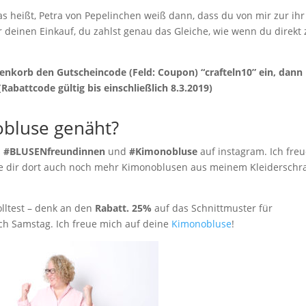
 Das heißt, Petra von Pepelinchen weiß dann, dass du von mir zur ihr
 deinen Einkauf, du zahlst genau das Gleiche, wie wenn du direkt 
nkorb den Gutscheincode (Feld: Coupon) “crafteln10” ein, dann
Rabattcode gültig bis einschließlich 8.3.2019)
obluse genäht?
s
#BLUSENfreundinnen
und
#Kimonobluse
auf instagram. Ich fre
e dir dort auch noch mehr Kimonoblusen aus meinem Kleiderschr
lltest – denk an den
Rabatt. 25%
auf das Schnittmuster für
ch Samstag. Ich freue mich auf deine
Kimonobluse
!