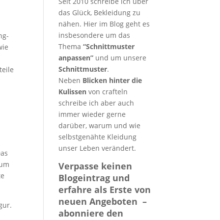
Seit 2010 schreibe ich über
das Glück, Bekleidung zu
nähen. Hier im Blog geht es
insbesondere um das
ng-
Thema
“Schnittmuster
wie
anpassen”
und um unsere
Schnittmuster
.
teile
Neben
Blicken hinter die
Kulissen
von crafteln
schreibe ich aber auch
immer wieder gerne
darüber, warum und wie
selbstgenähte Kleidung
unser Leben verändert.
Das
 um
Verpasse keinen
te
Blogeintrag und
erfahre als Erste von
neuen Angeboten –
gur.
abonniere den