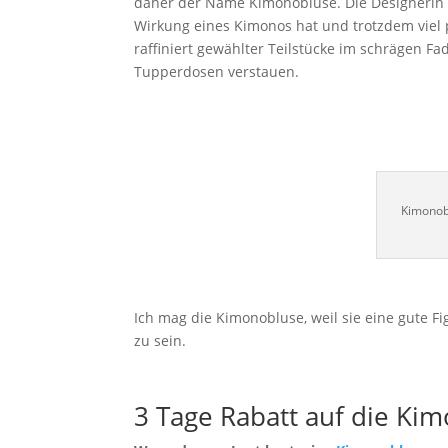
daher der Name Kimonobluse. Die Designerin M
Wirkung eines Kimonos hat und trotzdem viel p
raffiniert gewählter Teilstücke im schrägen F
Tupperdosen verstauen.
Kimonobl
Ich mag die Kimonobluse, weil sie eine gute F
zu sein.
3 Tage Rabatt auf die Ki