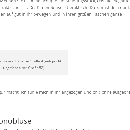
elinda Stokes beabsichtigte ein Kleidungsstück, das die elegante
raktischer ist. Die Kimonobluse ist praktisch. Du kannst dich dank
adenlauf gut in ihr bewegen und in ihren großen Taschen ganze
use aus Flanell in Größe 9 (entspricht
ungefähr einer Größe 52)
igur macht. Ich fühle mich in ihr angezogen und chic ohne aufgebre
monobluse