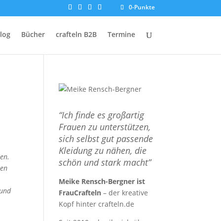
0-Punkte
log
Bücher
crafteln B2B
Termine
“Ich finde es großartig
Frauen zu unterstützen,
sich selbst gut passende
Kleidung zu nähen, die
en.
schön und stark macht”
nen
Meike Rensch-Bergner ist
 und
FrauCrafteln
– der kreative
Kopf hinter crafteln.de