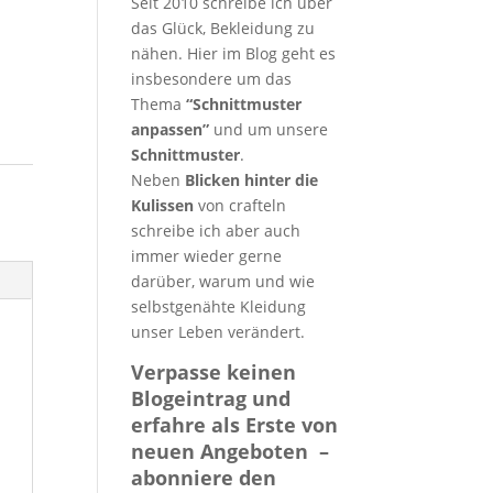
Seit 2010 schreibe ich über
n
das Glück, Bekleidung zu
nähen. Hier im Blog geht es
insbesondere um das
Thema
“Schnittmuster
anpassen”
und um unsere
Schnittmuster
.
Neben
Blicken hinter die
Kulissen
von crafteln
schreibe ich aber auch
immer wieder gerne
darüber, warum und wie
selbstgenähte Kleidung
unser Leben verändert.
Verpasse keinen
Blogeintrag und
erfahre als Erste von
neuen Angeboten –
abonniere den