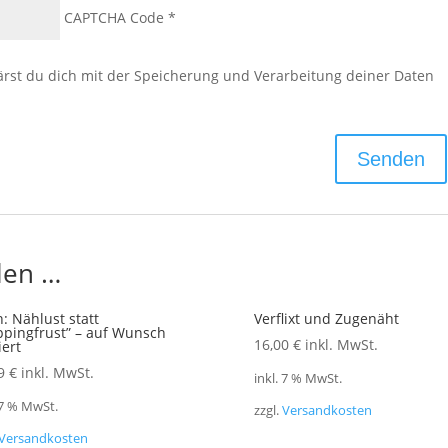
CAPTCHA Code
*
ärst du dich mit der Speicherung und Verarbeitung deiner Daten
len …
: Nählust statt
Verflixt und Zugenäht
pingfrust” – auf Wunsch
16,00
€
inkl. MwSt.
iert
99
€
inkl. MwSt.
inkl. 7 % MwSt.
 7 % MwSt.
zzgl.
Versandkosten
Versandkosten