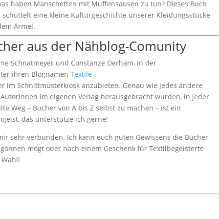
as haben Manschetten mit Muffensausen zu tun? Dieses Buch
chüttelt eine kleine Kulturgeschichte unserer Kleidungsstücke
dem Ärmel.
cher aus der Nähblog-Comunity
anne Schnatmeyer und Constanze Derham, in der
ter ihren Blognamen
Textile
er im Schnittmusterkiosk anzubieten. Genau wie jedes andere
n Autorinnen im eigenen Verlag herausgebracht wurden, in jeder
e Weg – Bücher von A bis Z selbst zu machen – ist ein
geist, das unterstütze ich gerne!
d mir sehr verbunden. Ich kann euch guten Gewissens die Bücher
s gönnen mögt oder nach einem Geschenk für Textilbegeisterte
 Wahl!