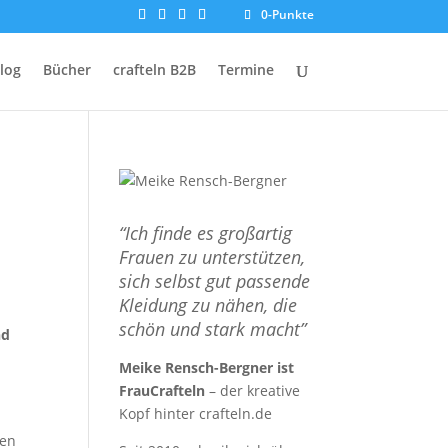
0-Punkte
log
Bücher
crafteln B2B
Termine
“Ich finde es großartig
Frauen zu unterstützen,
sich selbst gut passende
Kleidung zu nähen, die
schön und stark macht”
nd
Meike Rensch-Bergner ist
FrauCrafteln
– der kreative
Kopf hinter crafteln.de
gen