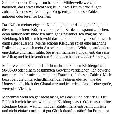
Zentimeter oder Kilogramm handelte. Mittlerweile weiß ich
natürlich, dass etwas nicht weg ist, nur weil ich mir die Augen
zuhalte. Aber es war ein langer Weg, entspannt diese Zahlen
anhören oder lesen zu können.
Das Nähen meiner eigenen Kleidung hat mir dabei geholfen, nun
diese mit meinem Körper verbundenen Zahlen entspannt zu sehen,
denn mittlerweile finde ich mich ganz passabel. Ich mag meine
Kleidung, ich fühle mich wohl darin und ich finde ganz oft, dass ich
darin super aussehe. Meine schöne Kleidung spielt eine mächtige
Rolle dabei, wie ich mein Aussehen und meine Wirkung auf andere
einschätze und mich fühle. Sie ist ein sicheres Fundament, dass mir
im Alltag und bei besonderen Situationen immer wieder Stärke gibt.
Mittlerweile muß ich mich nicht mehr mit kleinen Kleidergrößen,
90-60-90 oder einem bestimmten Gewicht vergleichen. Ich bewerte
auch nicht mehr mich oder andere Frauen nach diesen Zahlen. Mich
bezaubert die Unterschiedlichkeit der Figuren ebenso, wie die
Unterschiedlichkeit der Charaktere und ich erlebe das als eine große,
wertvolle Vielfalt.
Manchmal weiß ich gar nicht mehr, was das Huhn oder das Ei ist.
Fühle ich mich besser, weil meine Kleidung passt. Oder passt meine
Kleidung besser, weil ich mit den Zahlen ganz entspannt umgehe
und nicht einfach mehr auf gut Glück drauf losnähe? Im Prinzip ist