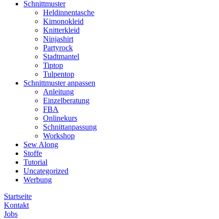
Schnittmuster
Heldinnentasche
Kimonokleid
Knitterkleid
Ninjashirt
Partyrock
Stadtmantel
Tiptop
Tulpentop
Schnittmuster anpassen
Anleitung
Einzelberatung
FBA
Onlinekurs
Schnittanpassung
Workshop
Sew Along
Stoffe
Tutorial
Uncategorized
Werbung
Startseite
Kontakt
Jobs