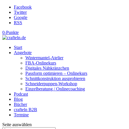
Facebook
Twitter
Google
RSS
0-Punkte
Start
Angebote
Wintermantel-Atelier
FBA-Onlinekurs
Digitales Nähkränzchen
Passform optimieren – Onlinekurs
Schnittkonstruktion ausprobieren
Schneiderpuppen-Workshop
Einzelberatung / Onlinecoaching
Podcast
Blog
Bücher
crafteln B2B
Termine
Seite auswählen