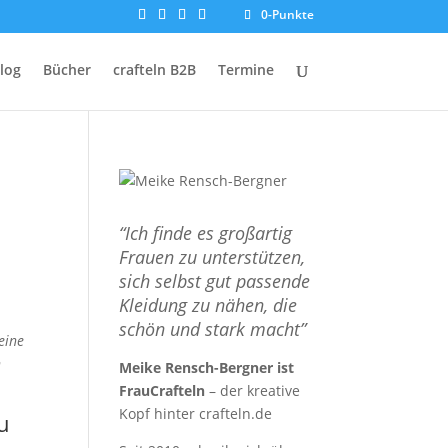
0-Punkte
log
Bücher
crafteln B2B
Termine
“Ich finde es großartig
Frauen zu unterstützen,
sich selbst gut passende
Kleidung zu nähen, die
schön und stark macht”
eine
n
Meike Rensch-Bergner ist
FrauCrafteln
– der kreative
Kopf hinter crafteln.de
au