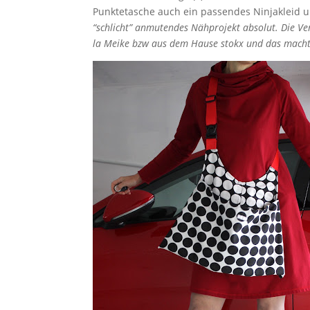
Punktetasche auch ein passendes Ninjakleid u
“schlicht” anmutendes Nähprojekt absolut. Die Ver
la Meike bzw aus dem Hause stokx und das macht