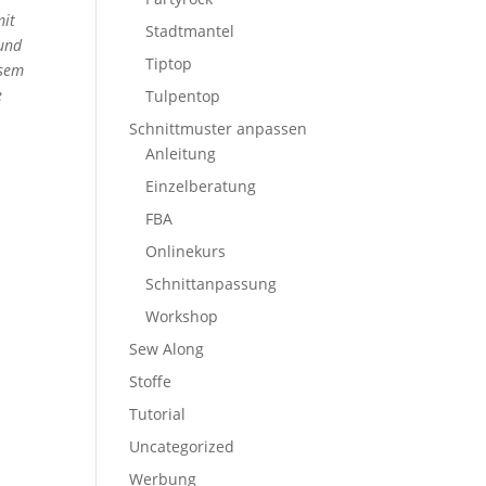
mit
Stadtmantel
 und
Tiptop
esem
e
Tulpentop
Schnittmuster anpassen
Anleitung
Einzelberatung
FBA
Onlinekurs
Schnittanpassung
Workshop
Sew Along
Stoffe
Tutorial
Uncategorized
Werbung