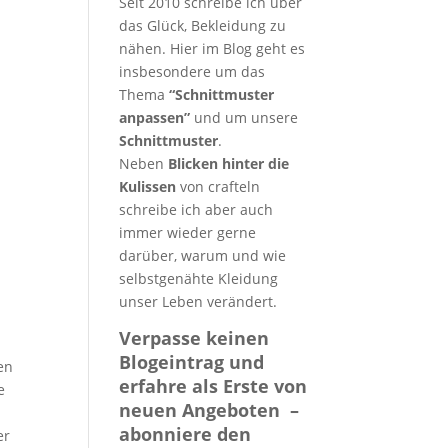
Seit 2010 schreibe ich über
das Glück, Bekleidung zu
nähen. Hier im Blog geht es
insbesondere um das
Thema
“Schnittmuster
anpassen”
und um unsere
Schnittmuster
.
Neben
Blicken hinter die
Kulissen
von crafteln
schreibe ich aber auch
immer wieder gerne
darüber, warum und wie
selbstgenähte Kleidung
unser Leben verändert.
Verpasse keinen
Blogeintrag und
en
erfahre als Erste von
e
neuen Angeboten –
abonniere den
er