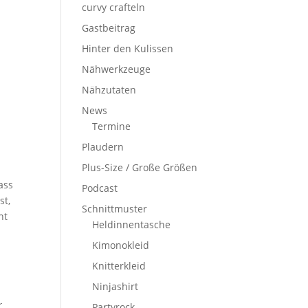
curvy crafteln
Gastbeitrag
Hinter den Kulissen
Nähwerkzeuge
Nähzutaten
News
Termine
Plaudern
Plus-Size / Große Größen
ass
Podcast
st,
Schnittmuster
nt
Heldinnentasche
Kimonokleid
Knitterkleid
Ninjashirt
r
Partyrock