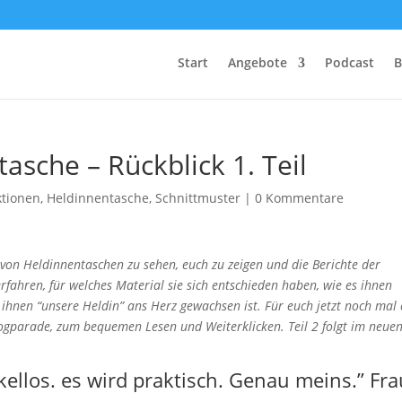
Start
Angebote
Podcast
B
asche – Rückblick 1. Teil
ktionen
,
Heldinnentasche
,
Schnittmuster
|
0 Kommentare
on Heldinnentaschen zu sehen, euch zu zeigen und die Berichte der
rfahren, für welches Material sie sich entschieden haben, wie es ihnen
hnen “unsere Heldin” ans Herz gewachsen ist. Für euch jetzt noch mal 
gparade, zum bequemen Lesen und Weiterklicken. Teil 2 folgt im neue
kellos. es wird praktisch. Genau meins.” Fr