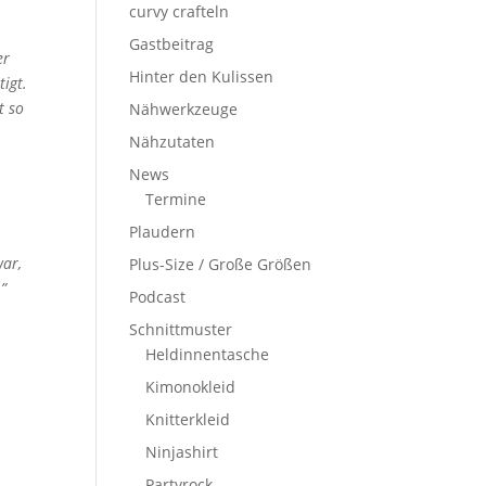
curvy crafteln
Gastbeitrag
er
Hinter den Kulissen
tigt.
t so
Nähwerkzeuge
Nähzutaten
News
Termine
Plaudern
war,
Plus-Size / Große Größen
 ”
Podcast
Schnittmuster
Heldinnentasche
Kimonokleid
Knitterkleid
Ninjashirt
Partyrock