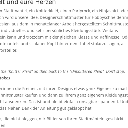
elt und eure Herzen
 Stadtmantel, ein Knitterkleid, einen Partyrock, ein Ninjashirt oder
ich wird unsere Idee, Designerschnittmuster für Hobbyschneideri
Design, aus dem in monatelanger Arbeit hergestelltem Schnittmust
z individuelles und sehr persönliches Kleidungsstück. Weitaus
 sein kann und trotzdem mit der gleichen Klasse und Raffinesse. Od
adtmantels und schlauer Kopf hinter dem Label stokx zu sagen, als 
orstellte:
e “Knitter Kleid” an then back to the “Unknittered Kleid”. Don’t stop.
Stokes
erinnen die Freiheit, mit ihren Designs etwas ganz Eigenes zu mac
e Schnittmuster kaufen und dann zu ihrem ganz eigenem Kleidungss
icht ausdenken. Das ist und bleibt einfach unsagbar spannend. Un
 das Nähen Dank der Anleitung gut geklappt hat.
, die nicht bloggen, mir Bilder von ihren Stadtmänteln geschickt
len.