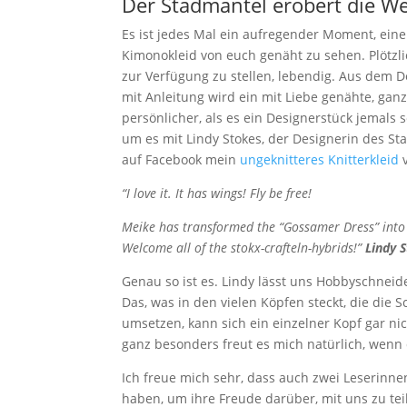
Der Stadmantel erobert die W
Es ist jedes Mal ein aufregender Moment, einen
Kimonokleid von euch genäht zu sehen. Plötzl
zur Verfügung zu stellen, lebendig. Aus dem 
mit Anleitung wird ein mit Liebe genähte, gan
persönlicher, als es ein Designerstück jemals
um es mit Lindy Stokes, der Designerin des St
auf Facebook mein
ungeknitteres Knitterkleid
v
“I love it. It has wings! Fly be free!
Meike has transformed the “Gossamer Dress” into th
Welcome all of the stokx-crafteln-hybrids!”
Lindy 
Genau so ist es. Lindy lässt uns Hobbyschneid
Das, was in den vielen Köpfen steckt, die di
umsetzen, kann sich ein einzelner Kopf gar n
ganz besonders freut es mich natürlich, wenn
Ich freue mich sehr, dass auch zwei Leserinnen
haben, um ihre Freude darüber, mit uns zu tei