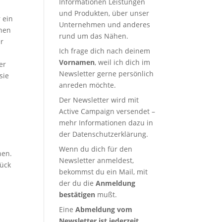
Informationen Leistungen
und Produkten, über unser
 ein
Unternehmen und anderes
nnen
rund um das Nähen.
er
Ich frage dich nach deinem
Vornamen
, weil ich dich im
er
Newsletter gerne persönlich
sie
anreden möchte.
Der Newsletter wird mit
Active Campaign versendet –
mehr Informationen dazu in
der
Datenschutzerklärung
.
Wenn du dich für den
hen.
Newsletter anmeldest,
tück
bekommst du ein Mail, mit
d
der du die
Anmeldung
bestätigen
mußt.
Eine
Abmeldung vom
Newsletter ist jederzeit